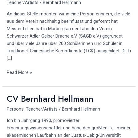
Teacher/Artists
/
Bernhard Hellmann
An dieser Stelle möchten wir in eine Person erinnern, die viele
aus dem Verein nachhaltig beeinflusst und geformt hat.
Meister Li Lee hat in Marburg an der Lahn den Verein
Schwarzer Adler Gelber Drache e.V. (SAGD e.V.) gegründet
und über viele Jahre über 200 Schülerinnen und Schüler in
Traditionell Chinesische Kampfkünste (TCK) ausgebildet. Dr. Li
[…]
Read More »
CV Bernhard Hellmann
CV
Bernhard
Persons
,
Teacher/Artists
/
Bernhard Hellmann
Hellmann
Ich bin Jahrgang 1990, promovierter
Ernährungswissenschaftler und habe den größten Teil meiner
akademischen Laufbahn an der Justus-Liebig-Universität