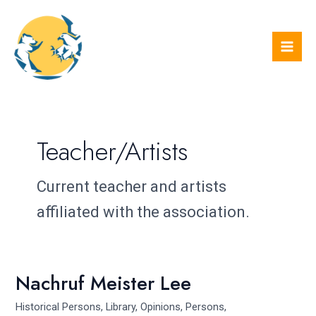
Skip
Mai
to
Men
content
Teacher/Artists
Current teacher and artists
affiliated with the association.
Nachruf Meister Lee
Nachruf
Meister
Historical Persons
,
Library
,
Opinions
,
Persons
,
Lee