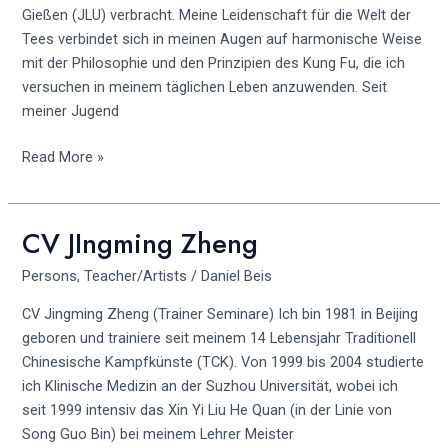
Gießen (JLU) verbracht. Meine Leidenschaft für die Welt der
Tees verbindet sich in meinen Augen auf harmonische Weise
mit der Philosophie und den Prinzipien des Kung Fu, die ich
versuchen in meinem täglichen Leben anzuwenden. Seit
meiner Jugend
Read More »
CV JIngming Zheng
CV
JIngming
Persons
,
Teacher/Artists
/
Daniel Beis
Zheng
CV Jingming Zheng (Trainer Seminare) Ich bin 1981 in Beijing
geboren und trainiere seit meinem 14 Lebensjahr Traditionell
Chinesische Kampfkünste (TCK). Von 1999 bis 2004 studierte
ich Klinische Medizin an der Suzhou Universität, wobei ich
seit 1999 intensiv das Xin Yi Liu He Quan (in der Linie von
Song Guo Bin) bei meinem Lehrer Meister